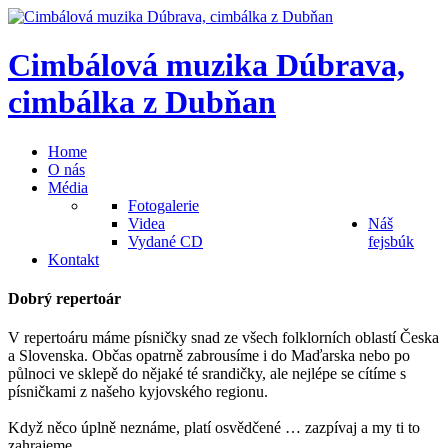
Cimbálová
muzika
Dúbrava,
cimbálka
z
Dubňan
Home
O nás
Média
Fotogalerie
Videa
Náš
Vydané CD
fejsbúk
Kontakt
Dobrý
repertoár
V repertoáru máme písničky snad ze všech folklorních oblastí Česka
a Slovenska. Občas opatrně zabrousíme i do Maďarska nebo po
půlnoci ve sklepě do nějaké té srandičky, ale nejlépe se cítíme s
písničkami z našeho kyjovského regionu.
Když něco úplně neznáme, platí osvědčené … zazpívaj a my ti to
zahrajeme …